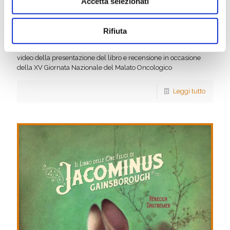
Accetta selezionati
Schiavi “Il mistero della notte. Una
diagnosi per Michelangelo.” e video
Rifiuta
dell’incontro
video della presentazione del libro e recensione in occasione
della XV Giornata Nazionale del Malato Oncologico
Leggi tutto