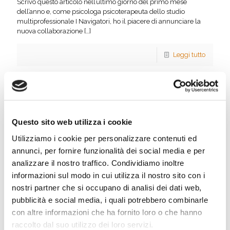
Scrivo questo articolo nell’ultimo giorno del primo mese
dell’anno e, come psicologa psicoterapeuta dello studio
multiprofessionale I Navigatori, ho il piacere di annunciare la
nuova collaborazione
[…]
Leggi tutto
Questo sito web utilizza i cookie
Utilizziamo i cookie per personalizzare contenuti ed
annunci, per fornire funzionalità dei social media e per
analizzare il nostro traffico. Condividiamo inoltre
informazioni sul modo in cui utilizza il nostro sito con i
nostri partner che si occupano di analisi dei dati web,
Roberta Tancredi
il
18 Marzo 2021
pubblicità e social media, i quali potrebbero combinarle
Cineforum sul divano – Film “Marriage
con altre informazioni che ha fornito loro o che hanno
Story”
raccolto dal suo utilizzo dei loro servizi.