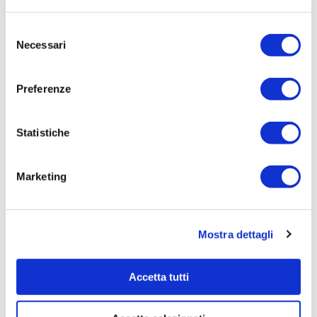
Dialoghi intorno alle attuali complicazioni nelle relazioni
Selezione
familiari a partire dalla visione (autogestita) del film Marriage
Necessari
del
Story. Rifletteremo insieme sulle suggestioni di due universi che
si
[…]
consenso
Preferenze
Leggi tutto
Statistiche
Marketing
Mostra dettagli
Accetta tutti
Roberta Tancredi
il
30 Ottobre 2020
Recensione del libro di Giangiacomo