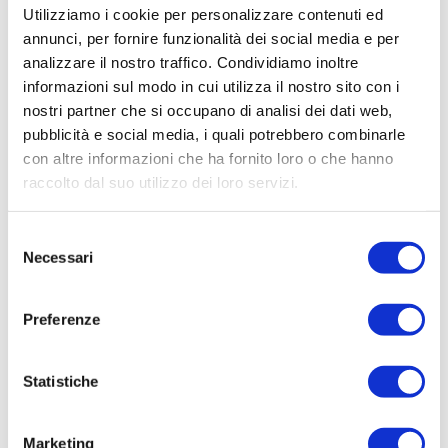
Utilizziamo i cookie per personalizzare contenuti ed
annunci, per fornire funzionalità dei social media e per
26 Luglio 2023
analizzare il nostro traffico. Condividiamo inoltre
Servizio di Psicologia e Psicoterapia a Roma presso lo
informazioni sul modo in cui utilizza il nostro sito con i
studio multiprofessionale “I Navigatori”
nostri partner che si occupano di analisi dei dati web,
pubblicità e social media, i quali potrebbero combinarle
Leggi tutto
con altre informazioni che ha fornito loro o che hanno
raccolto dal suo utilizzo dei loro servizi.
Selezione
Necessari
del
consenso
Preferenze
Statistiche
7 Dicembre 2022
Il calendario dell’Avvento di Genitori s’impara – 24
proposte per genitori, educatori e bambini tra zero e tre
Marketing